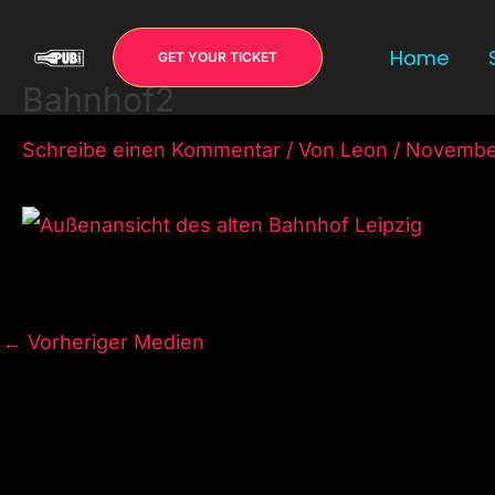
Zum
Inhalt
Home
GET YOUR TICKET
springen
Bahnhof2
Schreibe einen Kommentar
/ Von
Leon
/
November
←
Vorheriger Medien