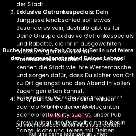
der Stadt.
Exklusive Getränkespecials:
Dein
Junggesellenabschied soll etwas
Besonderes sein, deshalb gibt es für
Deine Gruppe exklusive Getränkespecials
und Rabatte, die Ihr in ausgewählten
Buche jetzt Deinen Pub Crawl in Berlin und feiere
Locations genießen könnt.
den Junggesellenabschied Deines Lebens!
Professionelle Guides:
Unsere Guides
kennen die Stadt wie ihre Westentasche
und sorgen dafür, dass Du sicher von Ort
zu Ort gelangst und den Abend in vollen
Zügen genießen kannst.
Du hast Fragen, Wünsche oder Anregungen?
Party pur:
Ob Du nach einer wilden
Bachelor Party oder einer eleganten
Schreib uns eine Mail!:
Bachelorette Party suchst, unser Pub
info@pub-crawls.de
Crawl bringt den Partyvibe nach Berlin.
Du möchtest lieber direkt mit uns sprechen?
Tanze, lache und feiere mit Deinen
Ruf uns gerne jederzeit an unter: