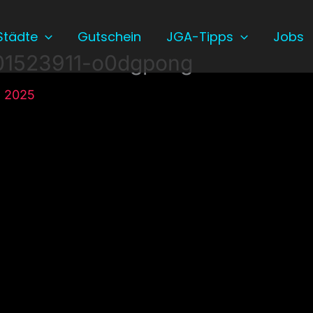
Städte
Gutschein
JGA-Tipps
Jobs
01523911-o0dgpong
, 2025