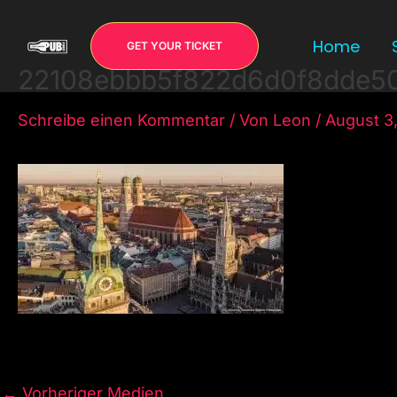
Zum
Inhalt
Home
GET YOUR TICKET
springen
22108ebbb5f822d6d0f8dde5
Schreibe einen Kommentar
/ Von
Leon
/
August 3
←
Vorheriger Medien