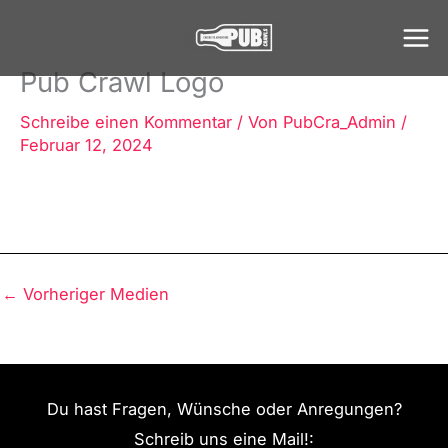
Zum
Inhalt
springen
Pub Crawl Logo
Schreibe einen Kommentar
/ Von
PubCra_Admin
/
Februar 12, 2024
←
Vorheriger Medien
Du hast Fragen, Wünsche oder Anregungen?
Schreib uns eine Mail!: