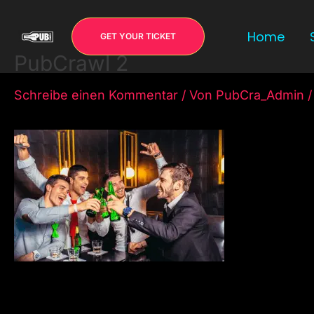
Zum
Inhalt
Home
GET YOUR TICKET
springen
PubCrawl 2
Schreibe einen Kommentar
/ Von
PubCra_Admin